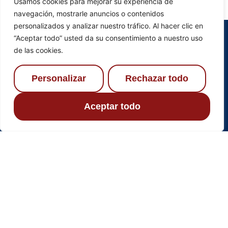
Usamos cookies para mejorar su experiencia de
navegación, mostrarle anuncios o contenidos
personalizados y analizar nuestro tráfico. Al hacer clic en
“Aceptar todo” usted da su consentimiento a nuestro uso
de las cookies.
Acerca de nosotros
Recursos
Personalizar
Rechazar todo
Reformas Arando SL
es
Servicios
una empresa con más de
Aceptar todo
Nosotros
15 años de experiencia
en
Contacto
el sector de reformas y
construcciones, tanto
interiores como exteriores.
Contacto